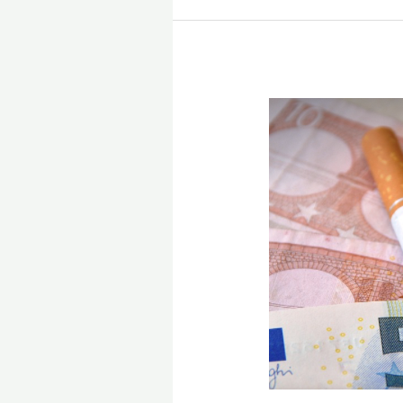
Comment
arrêter
la
cigarette
avec
l’hypnose,
quand
elle
rime
avec
plaisir?