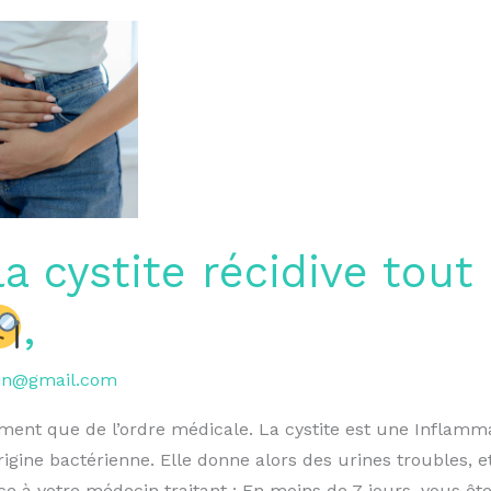
a cystite récidive tout 
,
lin@gmail.com
ément que de l’ordre médicale. La cystite est une Inflamma
rigine bactérienne. Elle donne alors des urines troubles, et
âce à votre médecin traitant : En moins de 7 jours, vous 