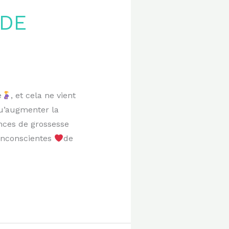
 DE
e
, et cela ne vient
qu’augmenter la
nces de grossesse
 inconscientes
de