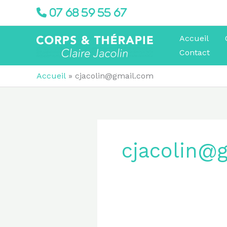
Aller
07 68 59 55 67
au
contenu
Accueil
Contact
Accueil
cjacolin@gmail.com
cjacolin@