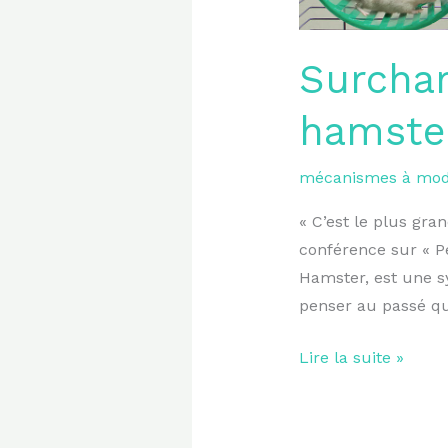
hamster
,
Surchar
avec
l’hypnose.
hamster
mécanismes à modi
« C’est le plus gr
conférence sur « 
Hamster, est une s
penser au passé qui
Lire la suite »