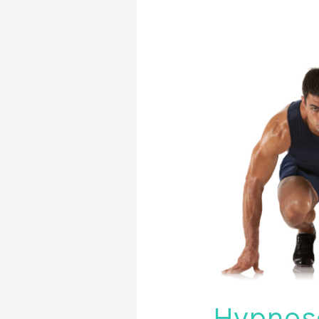
Hypnose
et
sport
Hypnose