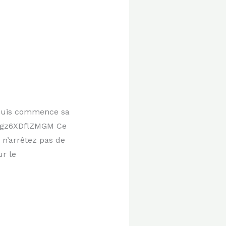
arquis commence sa
v=gz6XDflZMGM Ce
 n’arrêtez pas de
ur le