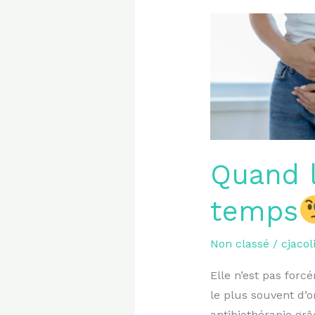
Quand
la
cystite
récidive
tout
le
temps
Quand l
,
temps
Non classé
/
cjaco
Elle n’est pas forc
le plus souvent d’o
antibiothérapie gr