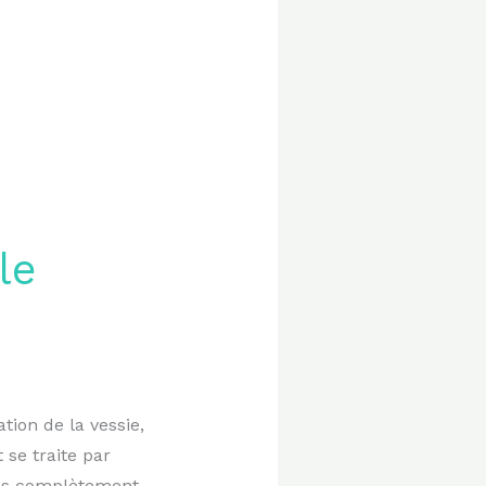
le
tion de la vessie,
 se traite par
êtes complètement