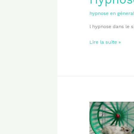
hypnose en génera
l hypnose dans le s
Lire la suite »
Surcharge
mentale:
arrêter
le